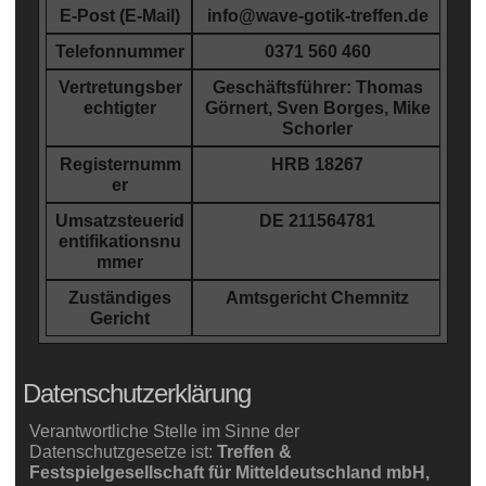
E-Post (E-Mail)
info@wave-gotik-treffen.de
Telefonnummer
0371 560 460
Vertretungsber
Geschäftsführer: Thomas
echtigter
Görnert, Sven Borges, Mike
Schorler
Registernumm
HRB 18267
er
Umsatzsteuerid
DE 211564781
entifikationsnu
mmer
Zuständiges
Amtsgericht Chemnitz
Gericht
Datenschutzerklärung
Verantwortliche Stelle im Sinne der
Datenschutzgesetze ist:
Treffen &
Festspielgesellschaft für Mitteldeutschland mbH,