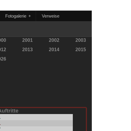
Fotogalerie
+
Verweise
000
2001
2002
2003
012
2013
2014
2015
026
Auftritte
1
1
7