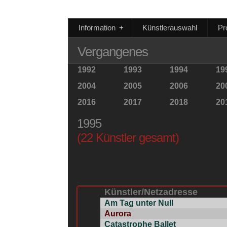
Information
+
Künstlerauswahl
Pr
Vergangenes
1992
1993
1994
19
2004
2005
2006
20
2016
2017
2018
20
1995
(22 Künstler gesamt)
Künstler/Netzadresse
Am Tag unter Null
Aurora
Catastrophe Ballet